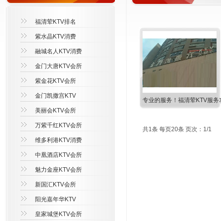
福清荤KTV排名
紫水晶KTV消费
融城名人KTV消费
金门大唐KTV会所
紫金花KTV会所
金门凯撒宫KTV
专业的服务！福清荤KTV服务
美丽会KTV会所
万紫千红KTV会所
共1条 每页20条 页次：1/1
维多利港KTV消费
中凰酒店KTV会所
魅力金座KTV会所
新国汇KTV会所
阳光嘉年华KTV
皇家城堡KTV会所