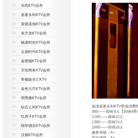
乐尚KTV会所
皇家永利KTV会所
皇朝圣地KTV会所
东方龙KTV会所
铭鼎时尚KTV会所
云鼎时代KTV会所
金斯顿KTV会所
天恒商务KTV会所
帝都娱乐汇KTV
金色大厅KTV会所
明秀楼KTV会所
福清皇家永利KTV荤场消费
钻石人间KTV会所
980——容纳 8人【容纳4
红房子KTV会所
1180——容纳10人
1380——容纳14人
锦华酒店KTV会所
1680——容纳18人
服务评级：A+
汉都KTV会所
安全评级：A+