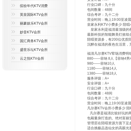
行业口碑：九十分
缤纷年代KTV消费
包间数量：48间
英皇国际KTV会所
综合考评：九十二分
营业时间：晚上19:00至凌晨3
丽豪娱乐KTV会所
皇家永利KTV小费多少 陪唱
皇家永利是福清最顶级的夜
妙音KTV会所
最新科技的智能舞美灯效组
陪唱资源多，有200位优质
国汇商务KTV会所
沉醉在福清的夜色生活里，
盛世乐坛KTV会所
福清凡尔赛KTV荤场消费明
云之悦KTV会所
880——容纳 8人【容纳4
980——容纳10人
1180——容纳14人
1380——容纳18人
服务评级：A+
安全评级：A+
行业口碑：九十分
包间数量：48间
综合考评：九十二分
营业时间：晚上19:00至凌晨3
凡尔赛KTV会所小费多少 陪
凡尔赛是福清比较好玩的商
包厢量身打造的。绝对富丽
管理层在陪唱资源方面下足血
适合挑极品选仙女的高眼光