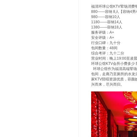
福清环球公馆KTV荤场消费
880——容纳 8人【容纳4
980——容纳10人
1180——容纳14人
1380——容纳18人
服务评级：A+
安全评级：A+
行业口碑：九十分
包间数量：48间
综合考评：九十二分
营业时间：晚上19:00至凌晨3
环球公馆KTV会所小费多少 
环球公馆作为福清高端荤场
包间，走廊乃至厕所的水龙
家KTV陪唱资源优质，容
兴而来，尽兴而归。