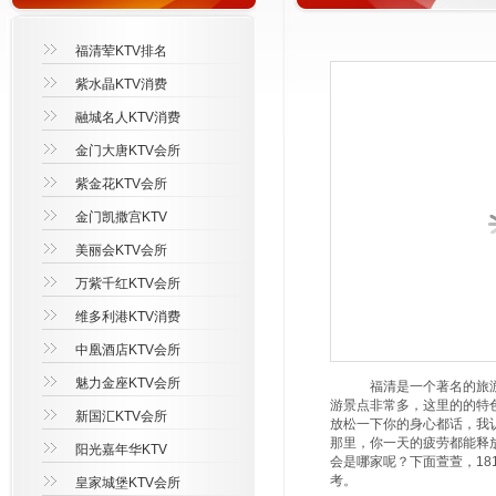
福清荤KTV排名
紫水晶KTV消费
融城名人KTV消费
金门大唐KTV会所
紫金花KTV会所
金门凯撒宫KTV
美丽会KTV会所
万紫千红KTV会所
维多利港KTV消费
中凰酒店KTV会所
魅力金座KTV会所
福清是一个著名的旅游城
游景点非常多，这里的的特
新国汇KTV会所
放松一下你的身心都话，我
那里，你一天的疲劳都能释
阳光嘉年华KTV
会是哪家呢？下面萱萱，181
考。
皇家城堡KTV会所