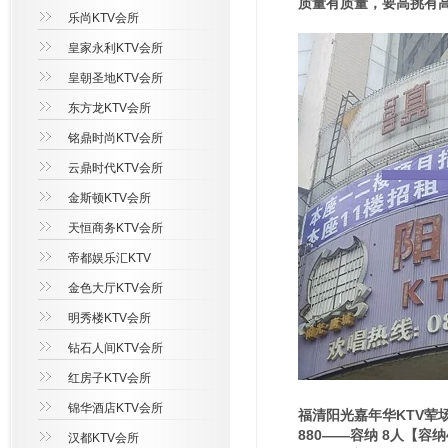
质量有质量，要高挑有
乐尚KTV会所
皇家永利KTV会所
皇朝圣地KTV会所
东方龙KTV会所
铭鼎时尚KTV会所
云鼎时代KTV会所
金斯顿KTV会所
天恒商务KTV会所
帝都娱乐汇KTV
金色大厅KTV会所
明秀楼KTV会所
钻石人间KTV会所
红房子KTV会所
锦华酒店KTV会所
福清阳光嘉年华KTV荤
880——容纳 8人【容
汉都KTV会所