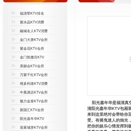
福清荤KTV排名
紫水晶KTV消费
融城名人KTV消费
金门大唐KTV会所
紫金花KTV会所
金门凯撒宫KTV
美丽会KTV会所
万紫千红KTV会所
维多利港KTV消费
中凰酒店KTV会所
魅力金座KTV会所
阳光嘉年华是福清真空
清阳光嘉年华KTV包
新国汇KTV会所
来到这里绝对会带给你
阳光嘉年华KTV
受。有摇曳迷人的烛光
把你的娱乐心情发挥到
皇家城堡KTV会所