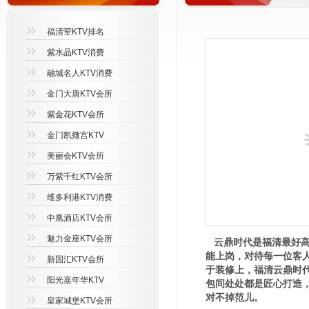
福清荤KTV排名
紫水晶KTV消费
融城名人KTV消费
金门大唐KTV会所
紫金花KTV会所
金门凯撒宫KTV
美丽会KTV会所
万紫千红KTV会所
维多利港KTV消费
中凰酒店KTV会所
魅力金座KTV会所
云鼎时代是福清最好高
能上岗，对待每一位客
新国汇KTV会所
于装修上，福清云鼎时
阳光嘉年华KTV
包间处处都是匠心打造
对不掉范儿。
皇家城堡KTV会所