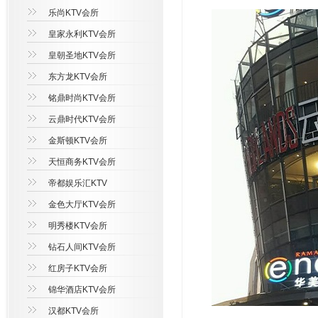
乐尚KTV会所
皇家永利KTV会所
皇朝圣地KTV会所
东方龙KTV会所
铭鼎时尚KTV会所
云鼎时代KTV会所
金斯顿KTV会所
天恒商务KTV会所
帝都娱乐汇KTV
金色大厅KTV会所
明秀楼KTV会所
钻石人间KTV会所
红房子KTV会所
锦华酒店KTV会所
汉都KTV会所